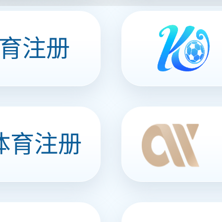
的关键一步
建意义重大。在经历了几次不成功的引援后，曼联的转会策略正
度和创造力，其商业价值也能为俱乐部带来可观的回报。而对于曼
有格拉利什、福登等多位攻击手可供调遣。然而，这场争夺战无
一个信号：在转会市场上，他们不再甘当旁观者，而是敢于与任
胡曼城”的传闻，折射出两支球队在转会策略上的不同走向。红魔
容深度与满足瓜迪奥拉战术需求之间寻找新的平衡点。无论最终
伏笔。曼联能否如愿完成这笔关键签约，将直接决定他们在未来