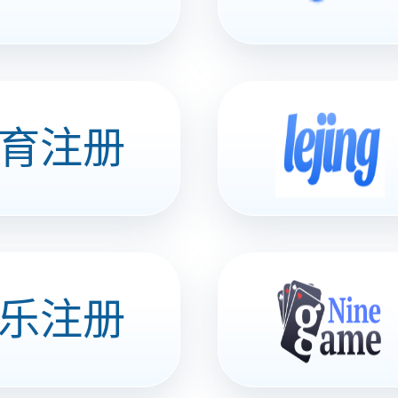
2026-07-29
山西汾酒客场逆转青岛升
次”的消息在联...
北京时间3月14日晚，CBA常
2026-08-01