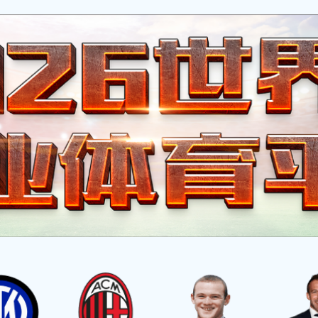
App下载
公司介绍
体育头条
PP与网页版入口｜畅享全球体
盖足球、篮球、电竞等项目的赛事资讯与数据内容，
，聚焦热门体育内容， 助您轻松获取赛事动态，
手机App
网页版