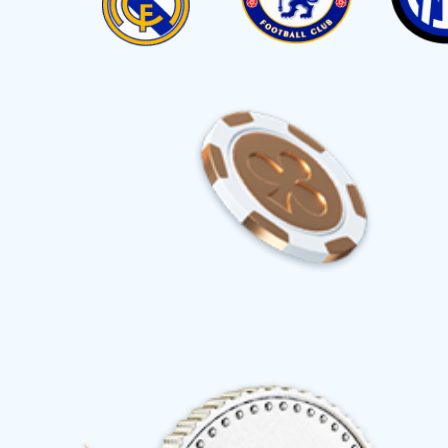
曼联自信签安德森 截胡曼
2026-06-09 15:02
37 次阅读
首页
/
体育头条
在英超转会市场持续升温的背景下，曼联