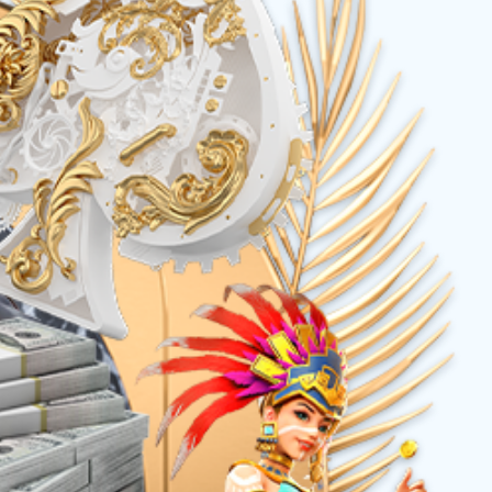
曼城，抢下这位身价高达亿欧元的潜力中