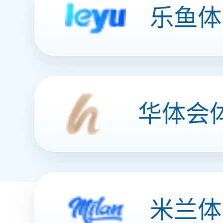
罗斯3座NBA冠军 vs 约基奇2座：两…
延伸阅读
约基奇高位策应场均创造22分 掘金半场
本赛季至今，丹佛掘金队的进攻体系再次刷新了人们对
2026-06-08