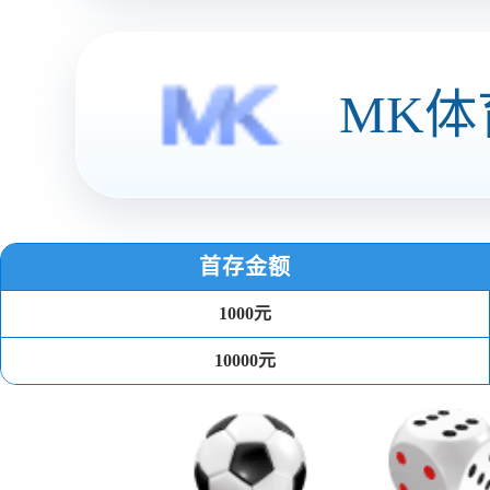
东契奇空砍42分 独行侠客场不敌森林狼
北京时间2月13日，NBA常规赛迎来一场西部焦点对
2026-06-09
乐动在线官网
乐动在线官网-乐动在线平台 ✅eson
推荐🌈「2026好运滚滚」🔰全新官网