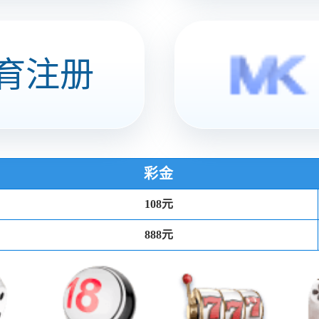
尼克斯锡伯杜防守效率第3 
决，达拉斯独行侠客场...
纽约城的两支NBA球队本赛季
2026-07-28
联系我们
快速导航
App下载
关于我们