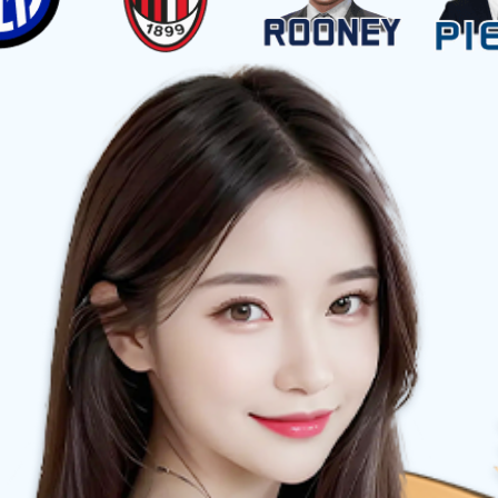
城抢亿元中场
与曼城这对宿敌不仅在球场上争夺荣誉，在转会市场上的暗战也